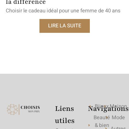
la différence
Choisir le cadeau idéal pour une femme de 40 ans
LIRE LA SUITE
Bijoux
Maison
Liens
Navigations
Beauté
Mode
utiles
& bien
Autres