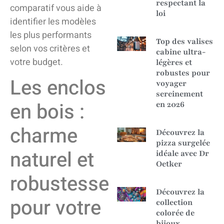
respectant la
comparatif vous aide à
loi
identifier les modèles
les plus performants
Top des valises
selon vos critères et
cabine ultra-
votre budget.
légères et
robustes pour
Les enclos
voyager
sereinement
en bois :
en 2026
charme
Découvrez la
pizza surgelée
naturel et
idéale avec Dr
Oetker
robustesse
Découvrez la
pour votre
collection
colorée de
bijoux