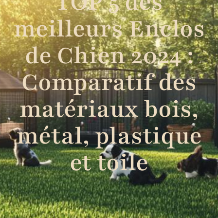
TOP 5 des
meilleurs Enclos
de Chien 2024 :
Comparatif des
matériaux bois,
métal, plastique
et toile