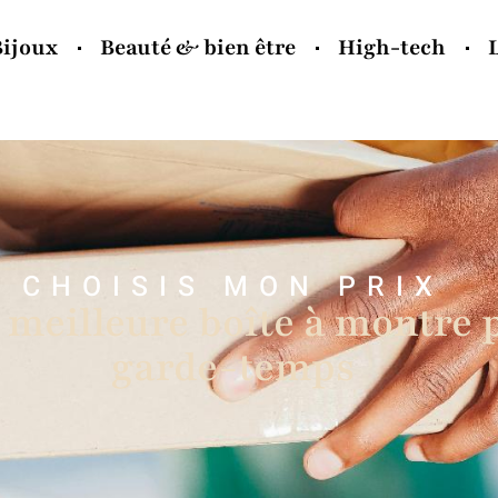
Bijoux
Beauté & bien être
High-tech
CHOISIS MON PRIX
meilleure boîte à montre 
garde-temps