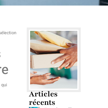
sélection
s
re
 qui
Articles
récents