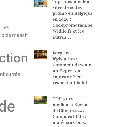
Top 5 des meilleurs
sites de codes
promo en Belgique
en 2026 :
Codepromotion.be,
. Ces
Widilo.fr et les
 bois massif
autres…
ction
Forge et
législation :
Comment devenir
un Expert en
embourrés
couteaux ? en
e
respectant la loi
 de
TOP 5 des
meilleurs Enclos
de Chien 2024 :
Comparatif des
matériaux bois,