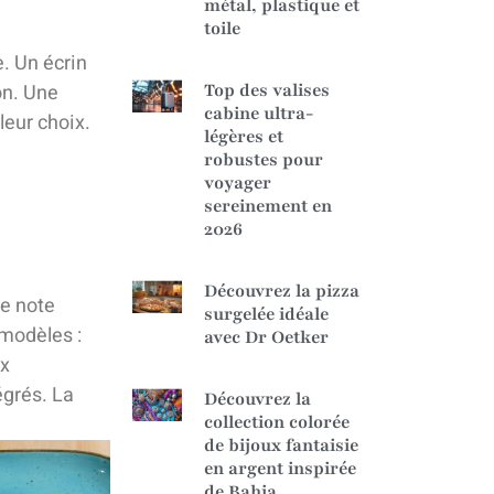
métal, plastique et
toile
. Un écrin
Top des valises
on. Une
cabine ultra-
leur choix.
légères et
robustes pour
voyager
sereinement en
2026
Découvrez la pizza
e note
surgelée idéale
 modèles :
avec Dr Oetker
ix
égrés. La
Découvrez la
collection colorée
de bijoux fantaisie
en argent inspirée
de Bahia