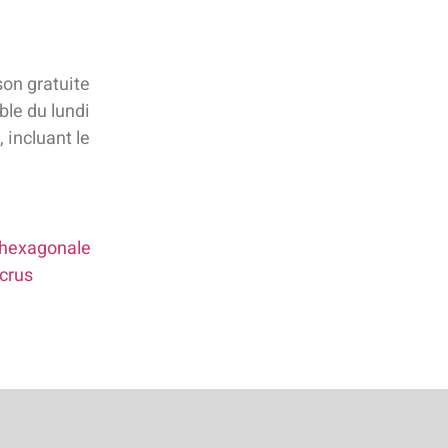
son gratuite
able du lundi
 incluant le
e hexagonale
 crus