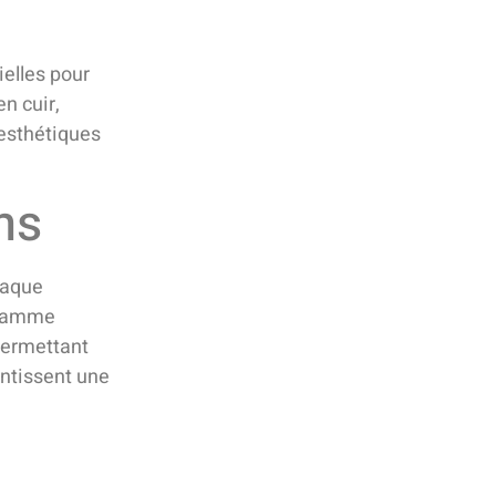
ielles pour
n cuir,
 esthétiques
ns
haque
e gamme
permettant
antissent une