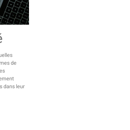
é
uelles
tèmes de
les
aiement
s dans leur